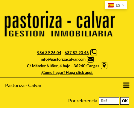
ES
986 39 26 04
-
637 82 90 46
info@pastorizacalvar.com
C/ Méndez Núñez, 4 bajo - 36940 Cangas
¿Cómo llegar? Haga click aquí.
Pastoriza - Calvar
Por referencia